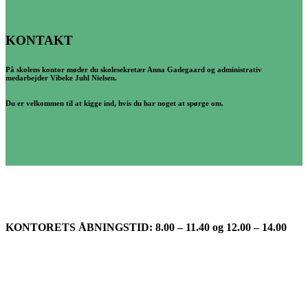
KONTAKT
På skolens kontor møder du skolesekretær Anna Gadegaard og administrativ
medarbejder Vibeke Juhl Nielsen.
Du er velkommen til at kigge ind, hvis du har noget at spørge om.
KONTORETS ÅBNINGSTID: 8.00 – 11.40 og
12.00 – 14.00