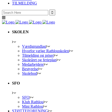
TILMELDING
Search
for:
SKOLEN
Værdigrundlag
Hvorfor vælge Rathlouskolen
Tilmelding og priser
Skoleåret og ferieplan
Medarbejdere
Bestyrelse
Skolebod
SFO
SFO
Klub Rathlou
Mini Rathlou
STØTTEFORENING