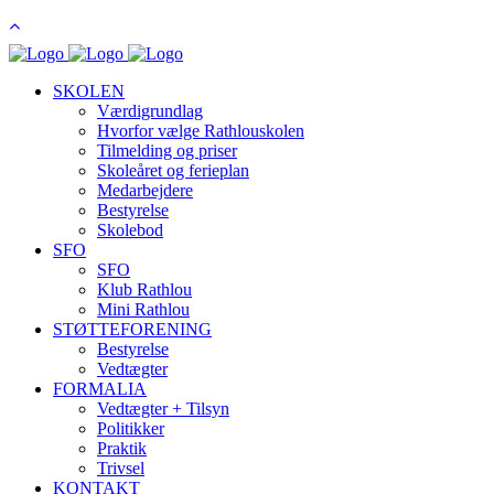
SKOLEN
Værdigrundlag
Hvorfor vælge Rathlouskolen
Tilmelding og priser
Skoleåret og ferieplan
Medarbejdere
Bestyrelse
Skolebod
SFO
SFO
Klub Rathlou
Mini Rathlou
STØTTEFORENING
Bestyrelse
Vedtægter
FORMALIA
Vedtægter + Tilsyn
Politikker
Praktik
Trivsel
KONTAKT