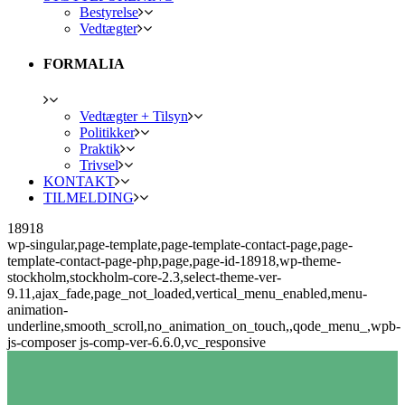
Bestyrelse
Vedtægter
FORMALIA
Vedtægter + Tilsyn
Politikker
Praktik
Trivsel
KONTAKT
TILMELDING
18918
wp-singular,page-template,page-template-contact-page,page-
template-contact-page-php,page,page-id-18918,wp-theme-
stockholm,stockholm-core-2.3,select-theme-ver-
9.11,ajax_fade,page_not_loaded,vertical_menu_enabled,menu-
animation-
underline,smooth_scroll,no_animation_on_touch,,qode_menu_,wpb-
js-composer js-comp-ver-6.6.0,vc_responsive