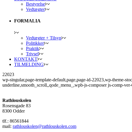
Bestyrelse
Vedtægter
FORMALIA
Vedtægter + Tilsyn
Politikker
Praktik
Trivsel
KONTAKT
TILMELDING
22023
wp-singular,page-template-default,page,page-id-22023,wp-theme-sto
underline,smooth_scroll,,qode_menu_,wpb-js-composer js-comp-ver-
Rathlouskolen
Rosensgade 83
8300 Odder
tlf.: 86561844
mail:
rathlouskolen@rathlouskolen.com