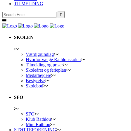
TILMELDING
Search
for:
SKOLEN
Værdigrundlag
Hvorfor vælge Rathlouskolen
Tilmelding og priser
Skoleåret og ferieplan
Medarbejdere
Bestyrelse
Skolebod
SFO
SFO
Klub Rathlou
Mini Rathlou
STØTTEFORENING