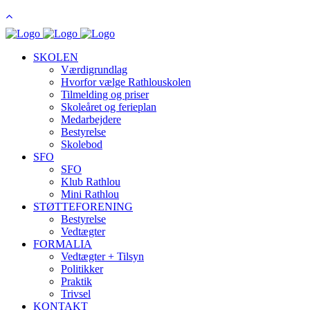
SKOLEN
Værdigrundlag
Hvorfor vælge Rathlouskolen
Tilmelding og priser
Skoleåret og ferieplan
Medarbejdere
Bestyrelse
Skolebod
SFO
SFO
Klub Rathlou
Mini Rathlou
STØTTEFORENING
Bestyrelse
Vedtægter
FORMALIA
Vedtægter + Tilsyn
Politikker
Praktik
Trivsel
KONTAKT